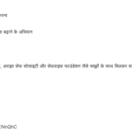
 करना
ता बढ़ाने के अभियान
ेशन, अराइव सेफ सोसाइटी और सेवलाइफ फाउंडेशन जैसे समूहों के साथ मिलकर साक
5ENnQhC