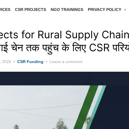
VICES
CSR PROJECTS
NGO TRAININGS
PRIVACY POLICY
ects for Rural Supply Chai
लाई चेन तक पहुंच के लिए CSR परिय
, 2026
CSR Funding
Leave a comment