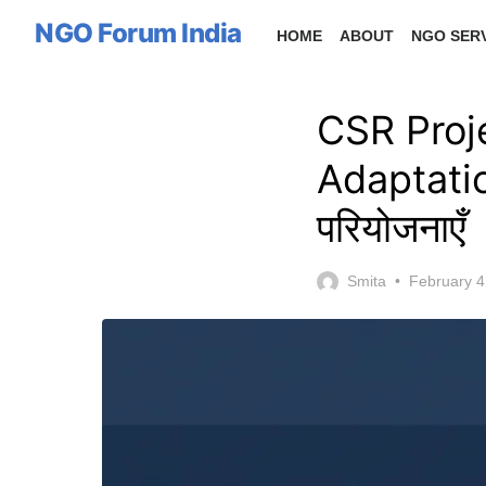
Skip
NGO Forum India
HOME
ABOUT
NGO SER
to
the
content
CSR Proj
Adaptatio
परियोजनाएँ
Posted
Smita
February 4
on