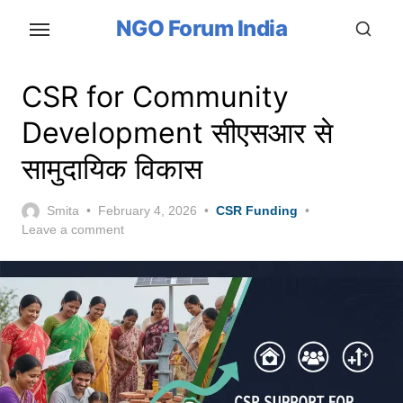
Skip
NGO Forum India
to
the
content
CSR for Community
Development सीएसआर से
सामुदायिक विकास
Posted
Smita
February 4, 2026
CSR Funding
on
Leave a comment